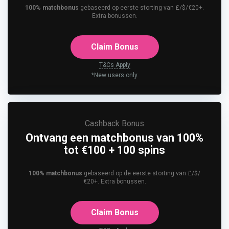
100% matchbonus
gebaseerd op eerste storting van £/$/€20+.
Extra bonussen.
Claim Bonus
T&Cs Apply
*New users only
Cashback Bonus
Ontvang een matchbonus van 100%
tot €100 + 100 spins
100% matchbonus
gebaseerd op de eerste storting van £/$/
€20+. Extra bonussen.
Claim Bonus