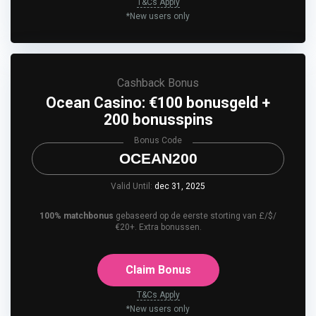
T&Cs Apply
*New users only
Cashback Bonus
Ocean Casino: €100 bonusgeld +
200 bonusspins
Bonus Code
OCEAN200
Valid Until:
dec 31, 2025
100% matchbonus
gebaseerd op de eerste storting van £/$/
€20+. Extra bonussen.
Claim Bonus
T&Cs Apply
*New users only