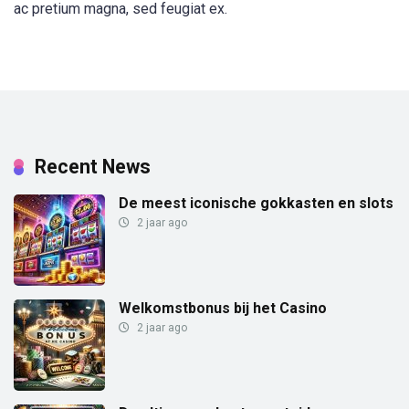
ac pretium magna, sed feugiat ex.
Recent News
De meest iconische gokkasten en slots
2 jaar ago
Welkomstbonus bij het Casino
2 jaar ago