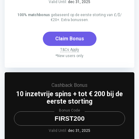
Valid Until:
dec 31, 2025
100% matchbonus
gebaseerd op de eerste storting van £/$/
€20+. Extra bonussen.
Claim Bonus
T&Cs Apply
*New users only
Cashback Bonus
10 inzetvrije spins + tot € 200 bij de
eerste storting
Bonus Code
FIRST200
Valid Until:
dec 31, 2025