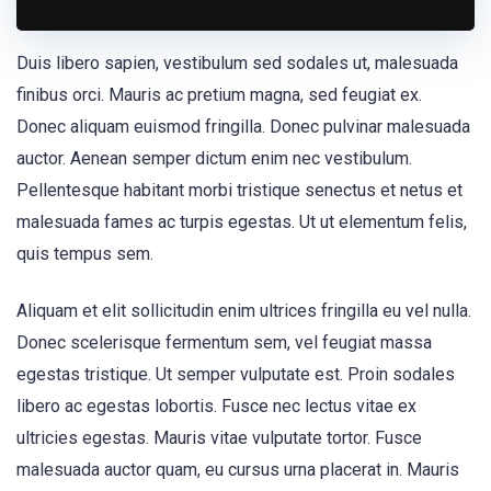
Duis libero sapien, vestibulum sed sodales ut, malesuada
finibus orci. Mauris ac pretium magna, sed feugiat ex.
Donec aliquam euismod fringilla. Donec pulvinar malesuada
auctor. Aenean semper dictum enim nec vestibulum.
Pellentesque habitant morbi tristique senectus et netus et
malesuada fames ac turpis egestas. Ut ut elementum felis,
quis tempus sem.
Aliquam et elit sollicitudin enim ultrices fringilla eu vel nulla.
Donec scelerisque fermentum sem, vel feugiat massa
egestas tristique. Ut semper vulputate est. Proin sodales
libero ac egestas lobortis. Fusce nec lectus vitae ex
ultricies egestas. Mauris vitae vulputate tortor. Fusce
malesuada auctor quam, eu cursus urna placerat in. Mauris