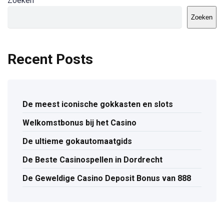
Zoeken
Zoeken
Recent Posts
De meest iconische gokkasten en slots
Welkomstbonus bij het Casino
De ultieme gokautomaatgids
De Beste Casinospellen in Dordrecht
De Geweldige Casino Deposit Bonus van 888