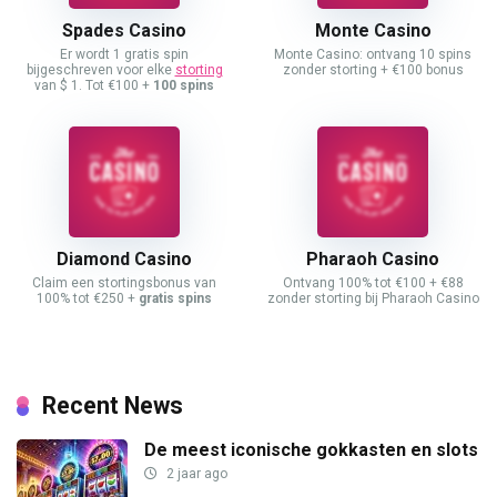
Spades Casino
Monte Casino
Er wordt 1 gratis spin
Monte Casino: ontvang 10 spins
bijgeschreven voor elke
storting
zonder storting + €100 bonus
van $ 1. Tot €100 +
100 spins
Diamond Casino
Pharaoh Casino
Claim een ​​stortingsbonus van
Ontvang 100% tot €100 + €88
100% tot €250 +
gratis spins
zonder storting bij Pharaoh Casino
Recent News
De meest iconische gokkasten en slots
2 jaar ago