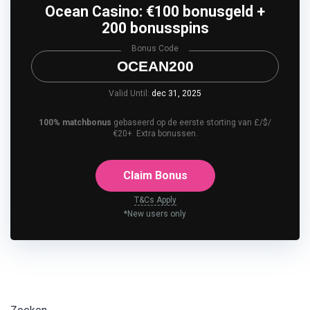
Ocean Casino: €100 bonusgeld +
200 bonusspins
Bonus Code
OCEAN200
Valid Until:
dec 31, 2025
100% matchbonus
gebaseerd op de eerste storting van £/$/
€20+. Extra bonussen.
Claim Bonus
T&Cs Apply
*New users only