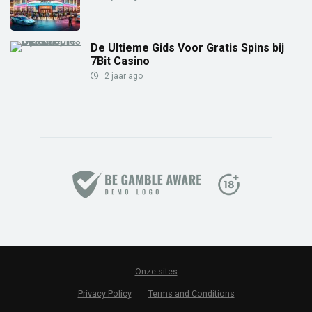
De Ultieme Gids Voor Gratis Spins bij
7Bit Casino
2 jaar ago
Onze sites
Privacy Policy
Terms and Conditions