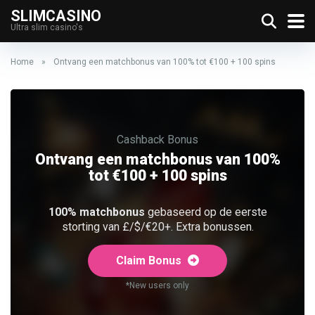
SLIMCASINO
Ultra slim casino's
Home
»
Ontvang een matchbonus van 100% tot €100 + 100 spins
Cashback Bonus
Ontvang een matchbonus van 100%
tot €100 + 100 spins
100% matchbonus
gebaseerd op de eerste
storting van £/$/€20+. Extra bonussen.
Claim Bonus
*New users only