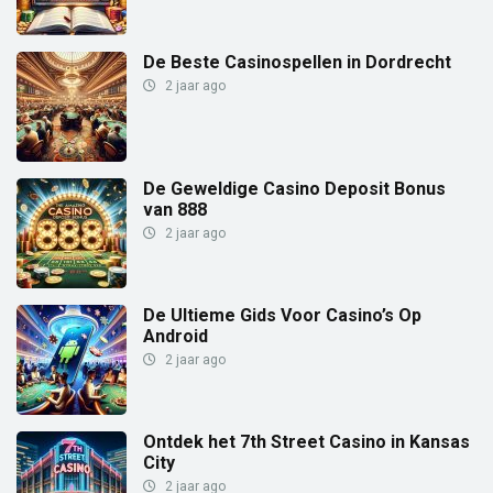
De Beste Casinospellen in Dordrecht
2 jaar ago
De Geweldige Casino Deposit Bonus
van 888
2 jaar ago
De Ultieme Gids Voor Casino’s Op
Android
2 jaar ago
Ontdek het 7th Street Casino in Kansas
City
2 jaar ago