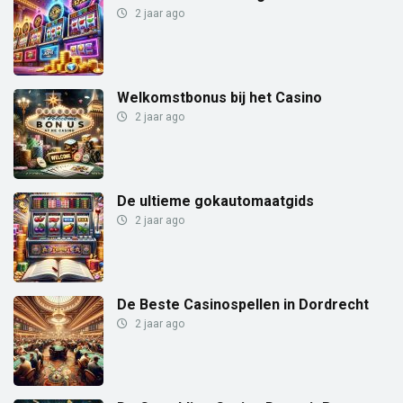
2 jaar ago
Welkomstbonus bij het Casino
2 jaar ago
De ultieme gokautomaatgids
2 jaar ago
De Beste Casinospellen in Dordrecht
2 jaar ago