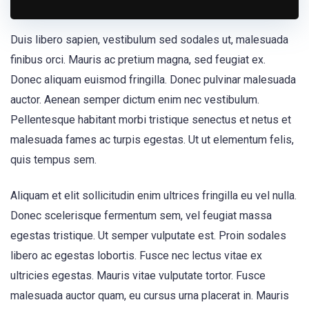
Duis libero sapien, vestibulum sed sodales ut, malesuada
finibus orci. Mauris ac pretium magna, sed feugiat ex.
Donec aliquam euismod fringilla. Donec pulvinar malesuada
auctor. Aenean semper dictum enim nec vestibulum.
Pellentesque habitant morbi tristique senectus et netus et
malesuada fames ac turpis egestas. Ut ut elementum felis,
quis tempus sem.
Aliquam et elit sollicitudin enim ultrices fringilla eu vel nulla.
Donec scelerisque fermentum sem, vel feugiat massa
egestas tristique. Ut semper vulputate est. Proin sodales
libero ac egestas lobortis. Fusce nec lectus vitae ex
ultricies egestas. Mauris vitae vulputate tortor. Fusce
malesuada auctor quam, eu cursus urna placerat in. Mauris