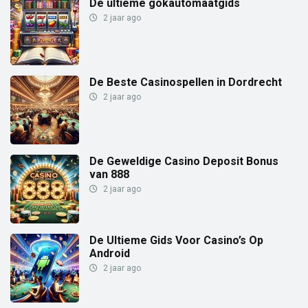
De ultieme gokautomaatgids
2 jaar ago
De Beste Casinospellen in Dordrecht
2 jaar ago
De Geweldige Casino Deposit Bonus
van 888
2 jaar ago
De Ultieme Gids Voor Casino’s Op
Android
2 jaar ago