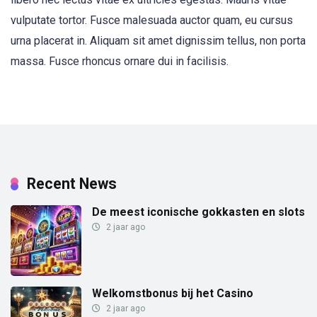
vulputate tortor. Fusce malesuada auctor quam, eu cursus
urna placerat in. Aliquam sit amet dignissim tellus, non porta
massa. Fusce rhoncus ornare dui in facilisis.
Recent News
De meest iconische gokkasten en slots
2 jaar ago
Welkomstbonus bij het Casino
2 jaar ago