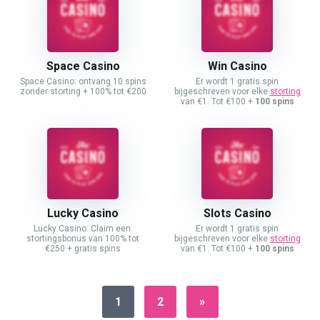
Space Casino
Win Casino
Space Casino: ontvang 10 spins
Er wordt 1 gratis spin
zonder storting + 100% tot €200
bijgeschreven voor elke
storting
van €1. Tot €100 +
100 spins
Lucky Casino
Slots Casino
Lucky Casino: Claim een ​​
Er wordt 1 gratis spin
stortingsbonus van 100% tot
bijgeschreven voor elke
storting
€250 + gratis spins
van €1. Tot €100 +
100 spins
1
2
»