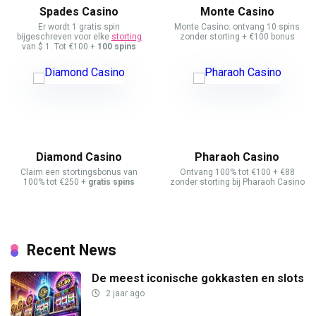
Spades Casino
Monte Casino
Er wordt 1 gratis spin
Monte Casino: ontvang 10 spins
bijgeschreven voor elke
storting
zonder storting + €100 bonus
van $ 1. Tot €100 +
100 spins
Diamond Casino
Pharaoh Casino
Claim een ​​stortingsbonus van
Ontvang 100% tot €100 + €88
100% tot €250 +
gratis spins
zonder storting bij Pharaoh Casino
Recent News
De meest iconische gokkasten en slots
2 jaar ago