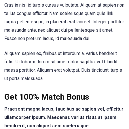
Cras in nisi id turpis cursus vulputate. Aliquam at sapien non
tellus congue efficitur. Nam scelerisque quam quis link
turpis pellentesque, in placerat erat laoreet. Integer porttitor
malesuada ante, nec aliquet dui pellentesque sit amet.
Fusce non pretium lacus, id malesuada dui.
Aliquam sapien ex, finibus ut interdum a, varius hendrerit
felis. Ut lobortis lorem sit amet dolor sagittis, vel blandit
massa porttitor. Aliquam erat volutpat. Duis tincidunt, turpis
ut porta malesuada.
Get 100% Match Bonus
Praesent magna lacus, faucibus ac sapien vel, efficitur
ullamcorper ipsum. Maecenas varius risus at ipsum
hendrerit, non aliquet sem scelerisque.