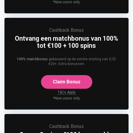
*New users only
Cashback Bonus
Ontvang een matchbonus van 100%
tot €100 + 100 spins
100% matchbonus
gebaseerd op de eerste storting van £/$/
€20+. Extra bonussen.
Claim Bonus
T&Cs Apply
*New users only
Cashback Bonus