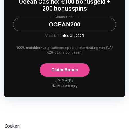
Ocean Casino: €100 bonusgeld +
200 bonusspins
Bonus Code
OCEAN200
Valid Until:
dec 31, 2025
100% matchbonus
gebaseerd op de eerste storting van £/$/
€20+. Extra bonussen.
Claim Bonus
T&Cs Apply
*New users only
Zoeken