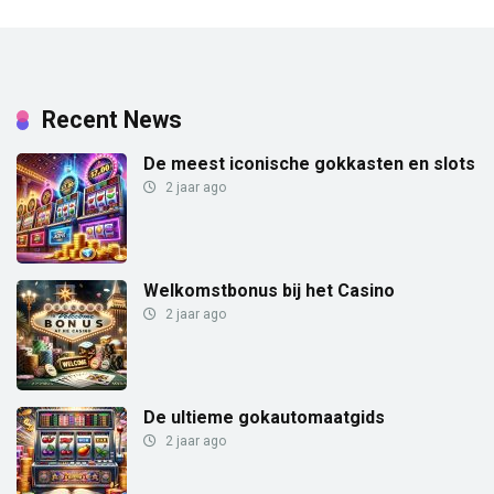
Recent News
De meest iconische gokkasten en slots
2 jaar ago
Welkomstbonus bij het Casino
2 jaar ago
De ultieme gokautomaatgids
2 jaar ago