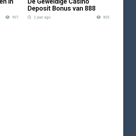
en in
De Geweldige Casino
Deposit Bonus van 888
907
2 jaar ago
805