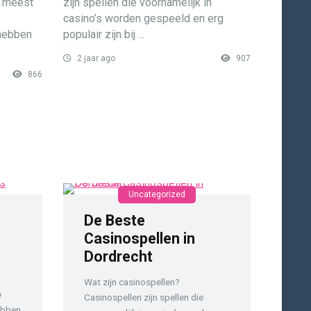
e meest
zijn spellen die voornamelijk in
casino’s worden gespeeld en erg
 hebben
populair zijn bij ...
2 jaar ago
907
866
866
2 jaar ago
907
Uncategorized
De Beste
Casinospellen in
Dordrecht
Wat zijn casinospellen?
e
Casinospellen zijn spellen die
ebben