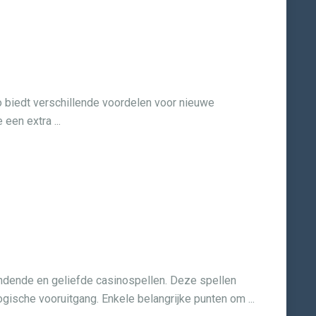
biedt verschillende voordelen voor nieuwe
een extra ...
ndende en geliefde casinospellen. Deze spellen
ische vooruitgang. Enkele belangrijke punten om ...