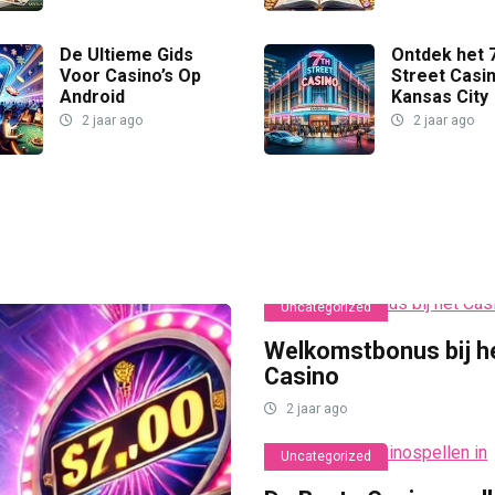
De Ultieme Gids
Ontdek het 
Voor Casino’s Op
Street Casin
Android
Kansas City
2 jaar ago
2 jaar ago
Uncategorized
Welkomstbonus bij h
Casino
2 jaar ago
Uncategorized