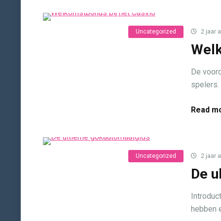
Uncategorized
2 jaar 
Welk
De voord
spelers.
Read mo
Uncategorized
2 jaar 
De u
Introduc
hebben e