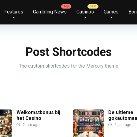
Features
Gambling News
Casinos
Games
Bon
Post Shortcodes
The custom shortcodes for the Mercury theme
Welkomstbonus bij
De ultieme
het Casino
gokautomaa
2 jaar ago
2 jaar ago