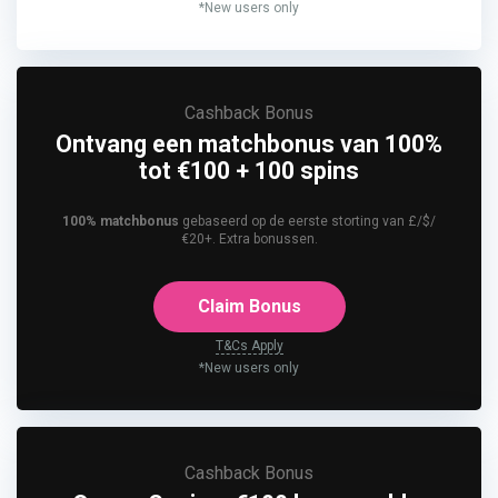
*New users only
Cashback Bonus
Ontvang een matchbonus van 100%
tot €100 + 100 spins
100% matchbonus
gebaseerd op de eerste storting van £/$/
€20+. Extra bonussen.
Claim Bonus
T&Cs Apply
*New users only
Cashback Bonus