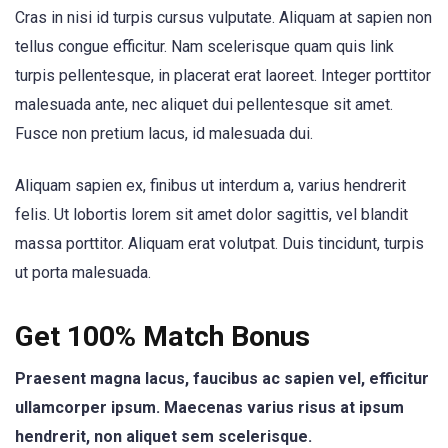
Cras in nisi id turpis cursus vulputate. Aliquam at sapien non
tellus congue efficitur. Nam scelerisque quam quis link
turpis pellentesque, in placerat erat laoreet. Integer porttitor
malesuada ante, nec aliquet dui pellentesque sit amet.
Fusce non pretium lacus, id malesuada dui.
Aliquam sapien ex, finibus ut interdum a, varius hendrerit
felis. Ut lobortis lorem sit amet dolor sagittis, vel blandit
massa porttitor. Aliquam erat volutpat. Duis tincidunt, turpis
ut porta malesuada.
Get 100% Match Bonus
Praesent magna lacus, faucibus ac sapien vel, efficitur
ullamcorper ipsum. Maecenas varius risus at ipsum
hendrerit, non aliquet sem scelerisque.