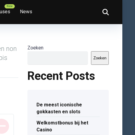
uses
News
ien non
Zoeken
pis
Zoeken
Recent Posts
De meest iconische
gokkasten en slots
Welkomstbonus bij het
Casino