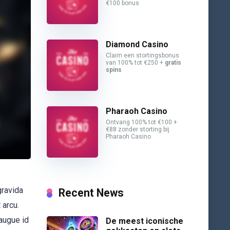
€100 bonus
Diamond Casino
Claim een ​​stortingsbonus
van 100% tot €250 +
gratis
spins
Pharaoh Casino
Ontvang 100% tot €100 +
€88 zonder storting bij
Pharaoh Casino
gravida
Recent News
 arcu.
 augue id
De meest iconische