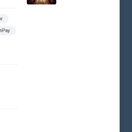
er
onPay