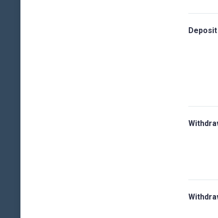
Deposit
Withdra
Withdraw