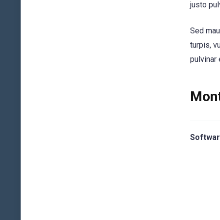
justo pu
Sed maur
turpis, 
pulvinar
Mont
Softwar