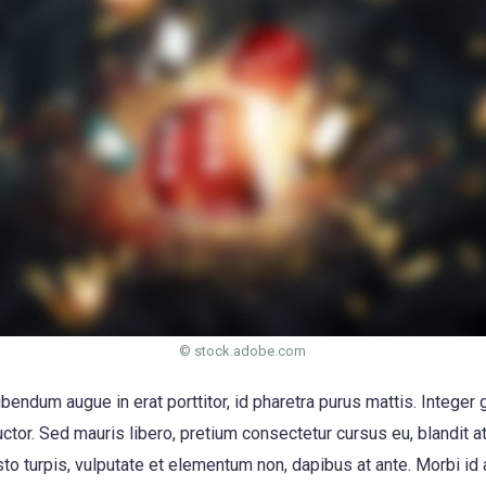
© stock.adobe.com
bendum augue in erat porttitor, id pharetra purus mattis. Integer 
ctor. Sed mauris libero, pretium consectetur cursus eu, blandit at
sto turpis, vulputate et elementum non, dapibus at ante. Morbi id