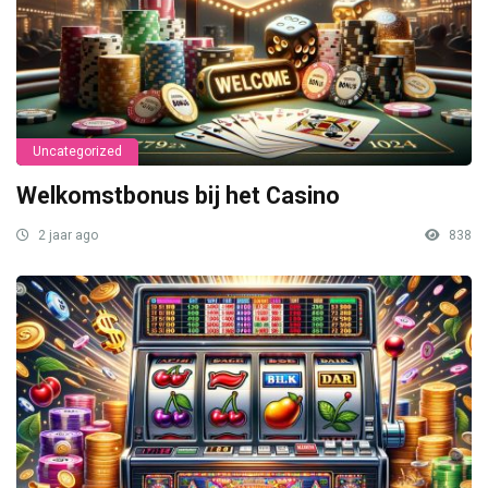
Uncategorized
Welkomstbonus bij het Casino
2 jaar ago
838