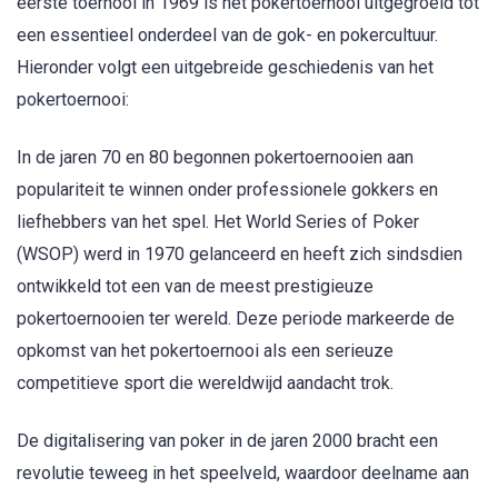
eerste toernooi in 1969 is het pokertoernooi uitgegroeid tot
een essentieel onderdeel van de gok- en pokercultuur.
Hieronder volgt een uitgebreide geschiedenis van het
pokertoernooi:
In de jaren 70 en 80 begonnen pokertoernooien aan
populariteit te winnen onder professionele gokkers en
liefhebbers van het spel. Het World Series of Poker
(WSOP) werd in 1970 gelanceerd en heeft zich sindsdien
ontwikkeld tot een van de meest prestigieuze
pokertoernooien ter wereld. Deze periode markeerde de
opkomst van het pokertoernooi als een serieuze
competitieve sport die wereldwijd aandacht trok.
De digitalisering van poker in de jaren 2000 bracht een
revolutie teweeg in het speelveld, waardoor deelname aan