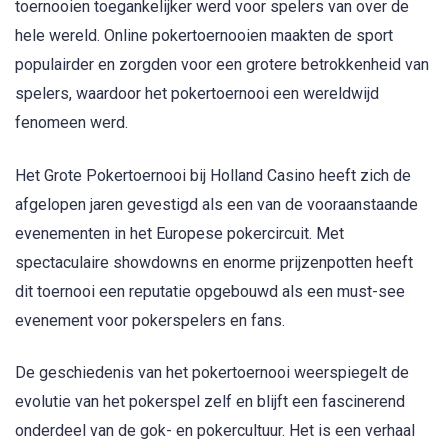
toernooien toegankelijker werd voor spelers van over de
hele wereld. Online pokertoernooien maakten de sport
populairder en zorgden voor een grotere betrokkenheid van
spelers, waardoor het pokertoernooi een wereldwijd
fenomeen werd.
Het Grote Pokertoernooi bij Holland Casino heeft zich de
afgelopen jaren gevestigd als een van de vooraanstaande
evenementen in het Europese pokercircuit. Met
spectaculaire showdowns en enorme prijzenpotten heeft
dit toernooi een reputatie opgebouwd als een must-see
evenement voor pokerspelers en fans.
De geschiedenis van het pokertoernooi weerspiegelt de
evolutie van het pokerspel zelf en blijft een fascinerend
onderdeel van de gok- en pokercultuur. Het is een verhaal