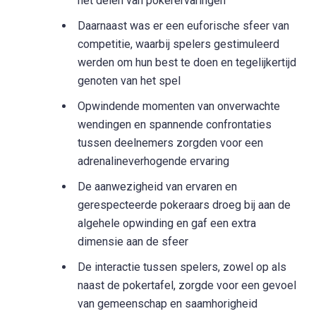
het delen van pokerervaringen
Daarnaast was er een euforische sfeer van
competitie, waarbij spelers gestimuleerd
werden om hun best te doen en tegelijkertijd
genoten van het spel
Opwindende momenten van onverwachte
wendingen en spannende confrontaties
tussen deelnemers zorgden voor een
adrenalineverhogende ervaring
De aanwezigheid van ervaren en
gerespecteerde pokeraars droeg bij aan de
algehele opwinding en gaf een extra
dimensie aan de sfeer
De interactie tussen spelers, zowel op als
naast de pokertafel, zorgde voor een gevoel
van gemeenschap en saamhorigheid