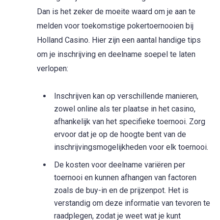
Dan is het zeker de moeite waard om je aan te
melden voor toekomstige pokertoernooien bij
Holland Casino. Hier zijn een aantal handige tips
om je inschrijving en deelname soepel te laten
verlopen:
Inschrijven kan op verschillende manieren,
zowel online als ter plaatse in het casino,
afhankelijk van het specifieke toernooi. Zorg
ervoor dat je op de hoogte bent van de
inschrijvingsmogelijkheden voor elk toernooi.
De kosten voor deelname variëren per
toernooi en kunnen afhangen van factoren
zoals de buy-in en de prijzenpot. Het is
verstandig om deze informatie van tevoren te
raadplegen, zodat je weet wat je kunt