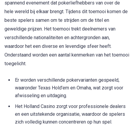
spannend evenement dat pokerliefhebbers van over de
hele wereld bij elkaar brengt. Tijdens dit toernooi komen de
beste spelers samen om te strijden om de titel en
geweldige prijzen. Het toernooi trekt deelnemers van
verschillende nationaliteiten en achtergronden aan,
waardoor het een diverse en levendige sfeer heeft.
Onderstaand worden een aantal kenmerken van het toernooi
toegelicht.
Er worden verschillende pokervarianten gespeeld,
waaronder Texas Hold’em en Omaha, wat zorgt voor
afwisseling en uitdaging.
Het Holland Casino zorgt voor professionele dealers
en een uitstekende organisatie, waardoor de spelers
zich volledig kunnen concentreren op hun spel.