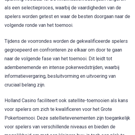
als een selectieproces, waarbij de vaardigheden van de
spelers worden getest en waar de besten doorgaan naar de
volgende ronde van het toernooi.
Tijdens de voorrondes worden de gekwalificeerde spelers
gegroepeerd en confronteren ze elkaar om door te gaan
naar de volgende fase van het toernooi. Dit leidt tot
adembenemende en intense pokerwedstrijden, waarbij
informatievergaring, besluitvorming en uitvoering van
cruciaal belang zijn.
Holland Casino faciliteert ook satellite-toernooien als kans
voor spelers om zich te kwalificeren voor het Grote
Pokertoernooi. Deze satellietevenementen zijn toegankelijk
voor spelers van verschillende niveaus en bieden de