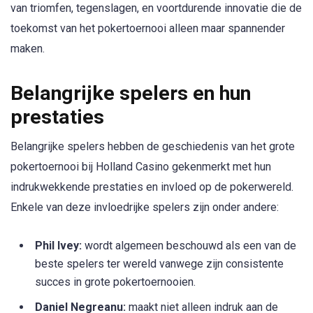
van triomfen, tegenslagen, en voortdurende innovatie die de
toekomst van het pokertoernooi alleen maar spannender
maken.
Belangrijke spelers en hun
prestaties
Belangrijke spelers hebben de geschiedenis van het grote
pokertoernooi bij Holland Casino gekenmerkt met hun
indrukwekkende prestaties en invloed op de pokerwereld.
Enkele van deze invloedrijke spelers zijn onder andere:
Phil Ivey:
wordt algemeen beschouwd als een van de
beste spelers ter wereld vanwege zijn consistente
succes in grote pokertoernooien.
Daniel Negreanu:
maakt niet alleen indruk aan de