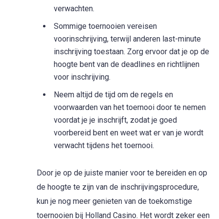
verwachten.
Sommige toernooien vereisen
voorinschrijving, terwijl anderen last-minute
inschrijving toestaan. Zorg ervoor dat je op de
hoogte bent van de deadlines en richtlijnen
voor inschrijving.
Neem altijd de tijd om de regels en
voorwaarden van het toernooi door te nemen
voordat je je inschrijft, zodat je goed
voorbereid bent en weet wat er van je wordt
verwacht tijdens het toernooi.
Door je op de juiste manier voor te bereiden en op
de hoogte te zijn van de inschrijvingsprocedure,
kun je nog meer genieten van de toekomstige
toernooien bij Holland Casino. Het wordt zeker een