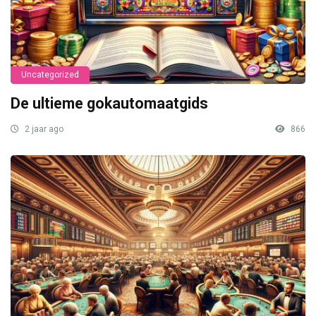
Uncategorized
De ultieme gokautomaatgids
2 jaar ago
866