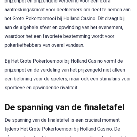
prijzenpot en prijzengeld verdeling voor een extra
aantrekkingskracht voor deelnemers om deel te nemen aan
het Grote Pokertoernooi bij Holland Casino. Dit draagt bij
aan de algehele sfeer en opwinding van het evenement,
waardoor het een favoriete bestemming wordt voor
pokerliefhebbers van overal vandaan.
Bij Het Grote Pokertoernooi bij Holland Casino vormt de
prijzenpot en de verdeling van het prijzengeld niet alleen
een beloning voor de spelers, maar ook een stimulans voor
sportieve en opwindende rivaliteit.
De spanning van de finaletafel
De spanning van de finaletafel is een cruciaal moment
tijdens Het Grote Pokertoernooi bij Holland Casino. De