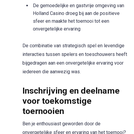
De gemoedelijke en gastvrije omgeving van
Holland Casino droeg bij aan de positieve
sfeer en maakte het toernooi tot een
onvergetelijke ervaring
De combinatie van strategisch spel en levendige
interacties tussen spelers en toeschouwers heeft
bijgedragen aan een onvergetelijke ervaring voor
iedereen die aanwezig was.
Inschrijving en deelname
voor toekomstige
toernooien
Ben je enthousiast geworden door de
onvergetelijke sfeer en ervaring van het toernooi?