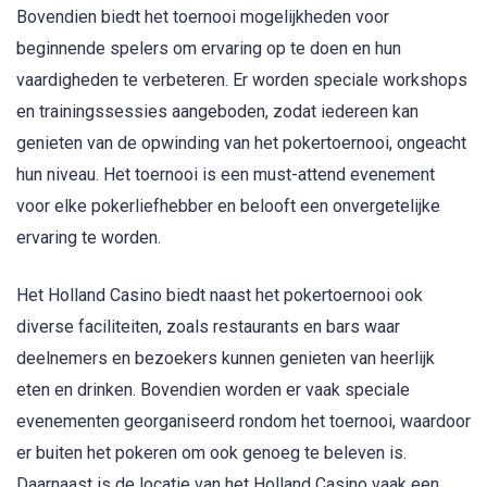
Bovendien biedt het toernooi mogelijkheden voor
beginnende spelers om ervaring op te doen en hun
vaardigheden te verbeteren. Er worden speciale workshops
en trainingssessies aangeboden, zodat iedereen kan
genieten van de opwinding van het pokertoernooi, ongeacht
hun niveau. Het toernooi is een must-attend evenement
voor elke pokerliefhebber en belooft een onvergetelijke
ervaring te worden.
Het Holland Casino biedt naast het pokertoernooi ook
diverse faciliteiten, zoals restaurants en bars waar
deelnemers en bezoekers kunnen genieten van heerlijk
eten en drinken. Bovendien worden er vaak speciale
evenementen georganiseerd rondom het toernooi, waardoor
er buiten het pokeren om ook genoeg te beleven is.
Daarnaast is de locatie van het Holland Casino vaak een