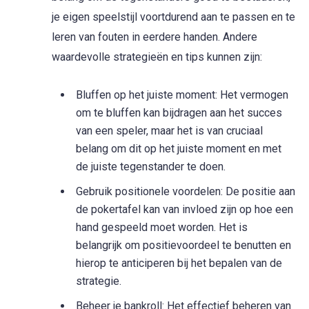
je eigen speelstijl voortdurend aan te passen en te
leren van fouten in eerdere handen. Andere
waardevolle strategieën en tips kunnen zijn:
Bluffen op het juiste moment: Het vermogen
om te bluffen kan bijdragen aan het succes
van een speler, maar het is van cruciaal
belang om dit op het juiste moment en met
de juiste tegenstander te doen.
Gebruik positionele voordelen: De positie aan
de pokertafel kan van invloed zijn op hoe een
hand gespeeld moet worden. Het is
belangrijk om positievoordeel te benutten en
hierop te anticiperen bij het bepalen van de
strategie.
Beheer je bankroll: Het effectief beheren van