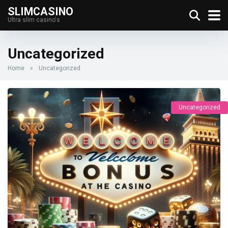
SLIMCASINO
Ultra slim casino's
Uncategorized
Home
»
Uncategorized
Uncategorized