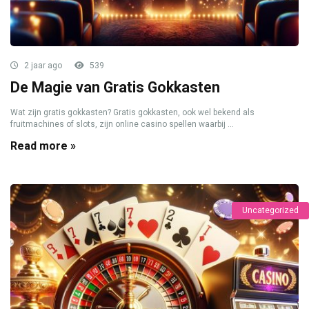
2 jaar ago
539
De Magie van Gratis Gokkasten
Wat zijn gratis gokkasten? Gratis gokkasten, ook wel bekend als
fruitmachines of slots, zijn online casino spellen waarbij ...
Read more »
Uncategorized