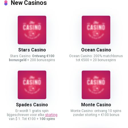
New Casinos
Stars Casino
Ocean Casino
Stars Casino:
Ontvang €100
Ocean Casino: 200% matchbonus
bonusgeld
+ 200 bonusspins
tot €500 + 20 bonusspins
Spades Casino
Monte Casino
Er wordt 1 gratis spin
Monte Casino: ontvang 10 spins
bijgeschreven voor elke
storting
zonder storting + €100 bonus
van $ 1. Tot €100 +
100 spins