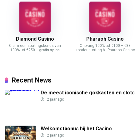
Diamond Casino
Pharaoh Casino
Claim een ​​stortingsbonus van
Ontvang 100% tot €100 + €88
100% tot €250 +
gratis spins
zonder storting bij Pharaoh Casino
Recent News
De meest iconische gokkasten en slots
2 jaar ago
Welkomstbonus bij het Casino
2 jaar ago