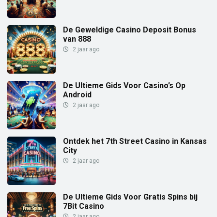
De Geweldige Casino Deposit Bonus
van 888
2 jaar ago
De Ultieme Gids Voor Casino’s Op
Android
2 jaar ago
Ontdek het 7th Street Casino in Kansas
City
2 jaar ago
De Ultieme Gids Voor Gratis Spins bij
7Bit Casino
2 jaar ago