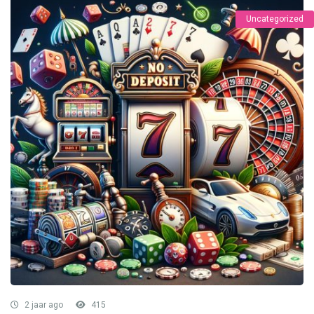
Uncategorized
2 jaar ago
415