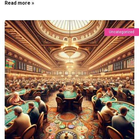
Read more »
Uncategorized