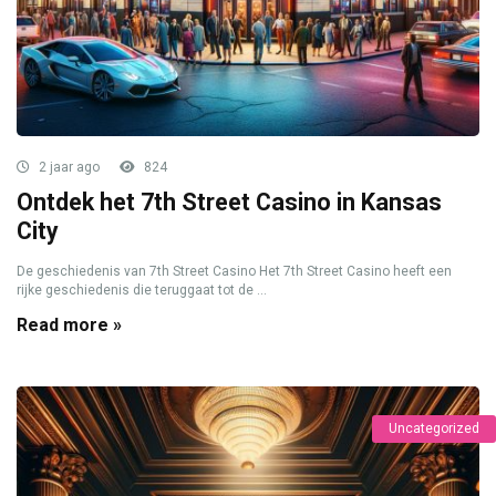
2 jaar ago
824
Ontdek het 7th Street Casino in Kansas
City
De geschiedenis van 7th Street Casino Het 7th Street Casino heeft een
rijke geschiedenis die teruggaat tot de ...
Read more »
Uncategorized