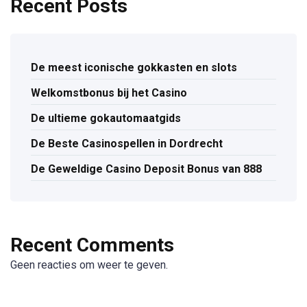
Recent Posts
De meest iconische gokkasten en slots
Welkomstbonus bij het Casino
De ultieme gokautomaatgids
De Beste Casinospellen in Dordrecht
De Geweldige Casino Deposit Bonus van 888
Recent Comments
Geen reacties om weer te geven.