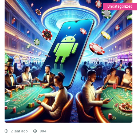
Uncategorized
2 jaar ago
804