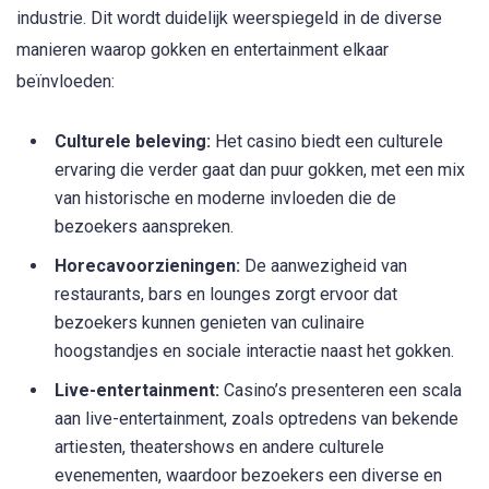
industrie. Dit wordt duidelijk weerspiegeld in de diverse
manieren waarop gokken en entertainment elkaar
beïnvloeden:
Culturele beleving:
Het casino biedt een culturele
ervaring die verder gaat dan puur gokken, met een mix
van historische en moderne invloeden die de
bezoekers aanspreken.
Horecavoorzieningen:
De aanwezigheid van
restaurants, bars en lounges zorgt ervoor dat
bezoekers kunnen genieten van culinaire
hoogstandjes en sociale interactie naast het gokken.
Live-entertainment:
Casino’s presenteren een scala
aan live-entertainment, zoals optredens van bekende
artiesten, theatershows en andere culturele
evenementen, waardoor bezoekers een diverse en