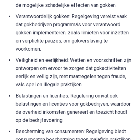
de mogelijke schadelijke effecten van gokken.
Verantwoordelijk gokken: Regelgeving vereist vaak
dat gokbedrijven programma’s voor verantwoord
gokken implementeren, zoals limieten voor inzetten
en verplichte pauzes, om gokverslaving te
voorkomen.
Veiligheid en eerlijkheid: Wetten en voorschriften zijn
ontworpen om ervoor te zorgen dat gokactiviteiten
eerlijk en veilig zijn, met maatregelen tegen fraude,
vals spel en illegale praktijken.
Belastingen en licenties: Regulering omvat ook
belastingen en licenties voor gokbedrijven, waardoor
de overheid inkomsten genereert en toezicht houdt
op de bedrijfsvoering.
Bescherming van consumenten: Regelgeving biedt
consumenten bescherming tegen malafide praktijken