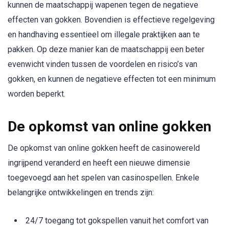
kunnen de maatschappij wapenen tegen de negatieve
effecten van gokken. Bovendien is effectieve regelgeving
en handhaving essentieel om illegale praktijken aan te
pakken. Op deze manier kan de maatschappij een beter
evenwicht vinden tussen de voordelen en risico’s van
gokken, en kunnen de negatieve effecten tot een minimum
worden beperkt.
De opkomst van online gokken
De opkomst van online gokken heeft de casinowereld
ingrijpend veranderd en heeft een nieuwe dimensie
toegevoegd aan het spelen van casinospellen. Enkele
belangrijke ontwikkelingen en trends zijn:
24/7 toegang tot gokspellen vanuit het comfort van