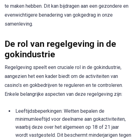
te maken hebben. Dit kan bijdragen aan een gezondere en
evenwichtigere benadering van gokgedrag in onze
samenleving.
De rol van regelgeving in de
gokindustrie
Regelgeving speelt een cruciale rol in de gokindustrie,
aangezien het een kader biedt om de activiteiten van
casino’s en gokbedrijven te reguleren en te controleren.
Enkele belangrijke aspecten van deze regelgeving zijn:
Leeftijdsbeperkingen: Wetten bepalen de
minimumleeftijd voor deelname aan gokactiviteiten,
waarbij deze over het algemeen op 18 of 21 jaar
wordt vastgesteld. Dit beschermt minderjarigen tegen