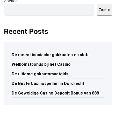
Zoeken
Zoeken
Recent Posts
De meest iconische gokkasten en slots
Welkomstbonus bij het Casino
De ultieme gokautomaatgids
De Beste Casinospellen in Dordrecht
De Geweldige Casino Deposit Bonus van 888