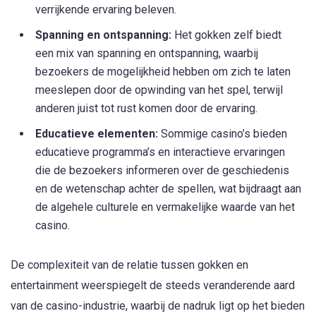
verrijkende ervaring beleven.
Spanning en ontspanning:
Het gokken zelf biedt
een mix van spanning en ontspanning, waarbij
bezoekers de mogelijkheid hebben om zich te laten
meeslepen door de opwinding van het spel, terwijl
anderen juist tot rust komen door de ervaring.
Educatieve elementen:
Sommige casino’s bieden
educatieve programma’s en interactieve ervaringen
die de bezoekers informeren over de geschiedenis
en de wetenschap achter de spellen, wat bijdraagt aan
de algehele culturele en vermakelijke waarde van het
casino.
De complexiteit van de relatie tussen gokken en
entertainment weerspiegelt de steeds veranderende aard
van de casino-industrie, waarbij de nadruk ligt op het bieden