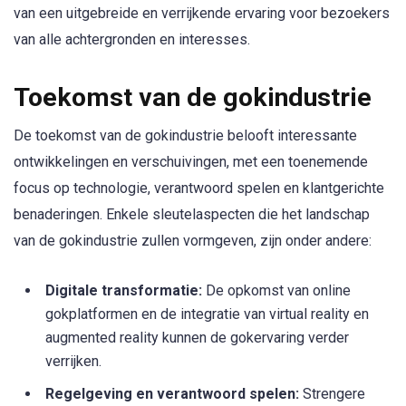
van een uitgebreide en verrijkende ervaring voor bezoekers
van alle achtergronden en interesses.
Toekomst van de gokindustrie
De toekomst van de gokindustrie belooft interessante
ontwikkelingen en verschuivingen, met een toenemende
focus op technologie, verantwoord spelen en klantgerichte
benaderingen. Enkele sleutelaspecten die het landschap
van de gokindustrie zullen vormgeven, zijn onder andere:
Digitale transformatie:
De opkomst van online
gokplatformen en de integratie van virtual reality en
augmented reality kunnen de gokervaring verder
verrijken.
Regelgeving en verantwoord spelen:
Strengere