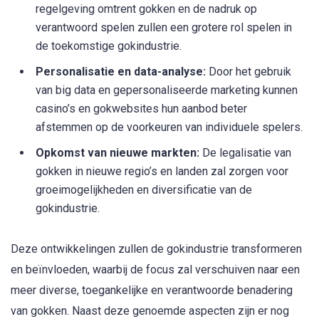
regelgeving omtrent gokken en de nadruk op
verantwoord spelen zullen een grotere rol spelen in
de toekomstige gokindustrie.
Personalisatie en data-analyse:
Door het gebruik
van big data en gepersonaliseerde marketing kunnen
casino’s en gokwebsites hun aanbod beter
afstemmen op de voorkeuren van individuele spelers.
Opkomst van nieuwe markten:
De legalisatie van
gokken in nieuwe regio’s en landen zal zorgen voor
groeimogelijkheden en diversificatie van de
gokindustrie.
Deze ontwikkelingen zullen de gokindustrie transformeren
en beïnvloeden, waarbij de focus zal verschuiven naar een
meer diverse, toegankelijke en verantwoorde benadering
van gokken. Naast deze genoemde aspecten zijn er nog