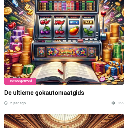
Uncategorized
De ultieme gokautomaatgids
2 jaar ago
866