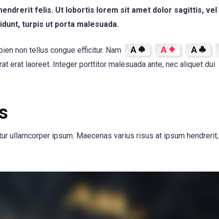
endrerit felis. Ut lobortis lorem sit amet dolor sagittis, vel 
idunt, turpis ut porta malesuada.
A
A
A
apien non tellus congue efficitur. Nam
t erat laoreet. Integer porttitor malesuada ante, nec aliquet dui
s
itur ullamcorper ipsum. Maecenas varius risus at ipsum hendrerit