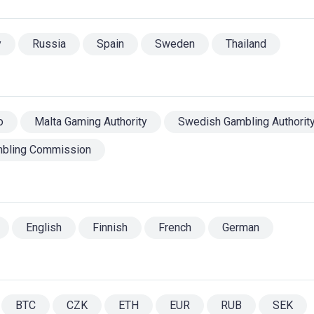
y
Russia
Spain
Sweden
Thailand
o
Malta Gaming Authority
Swedish Gambling Authorit
bling Commission
English
Finnish
French
German
BTC
CZK
ETH
EUR
RUB
SEK