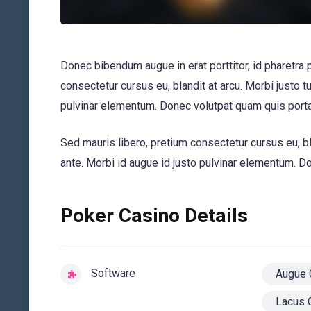
Donec bibendum augue in erat porttitor, id pharetra 
consectetur cursus eu, blandit at arcu. Morbi justo t
pulvinar elementum. Donec volutpat quam quis port
Sed mauris libero, pretium consectetur cursus eu, bl
ante. Morbi id augue id justo pulvinar elementum. 
Poker Casino Details
Software
Augue 
Lacus