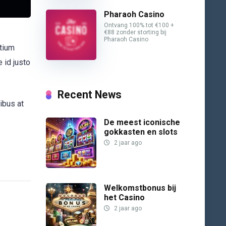
Pharaoh Casino
Ontvang 100% tot €100 +
€88 zonder storting bij
Pharaoh Casino
etium
 id justo
Recent News
ibus at
De meest iconische
gokkasten en slots
2 jaar ago
Welkomstbonus bij
het Casino
2 jaar ago