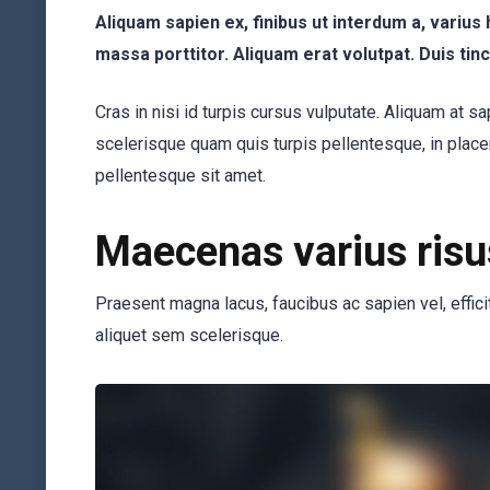
Aliquam sapien ex, finibus ut interdum a, varius h
massa porttitor. Aliquam erat volutpat. Duis tinc
Cras in nisi id turpis cursus vulputate. Aliquam at s
scelerisque quam quis turpis pellentesque, in placera
pellentesque sit amet.
Maecenas varius risu
Praesent magna lacus, faucibus ac sapien vel, effic
aliquet sem scelerisque.