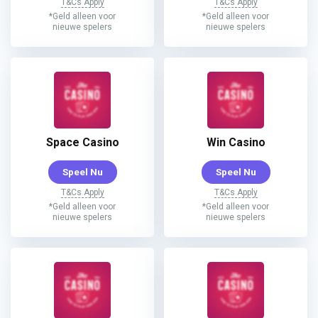
T&Cs Apply
T&Cs Apply
*Geld alleen voor
*Geld alleen voor
nieuwe spelers
nieuwe spelers
Space Casino
Win Casino
Speel Nu
Speel Nu
T&Cs Apply
T&Cs Apply
*Geld alleen voor
*Geld alleen voor
nieuwe spelers
nieuwe spelers