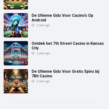
De Ultieme Gids Voor Casino’s Op
Android
2 jaar ago
Ontdek het 7th Street Casino in Kansas
City
2 jaar ago
De Ultieme Gids Voor Gratis Spins bij
7Bit Casino
2 jaar ago