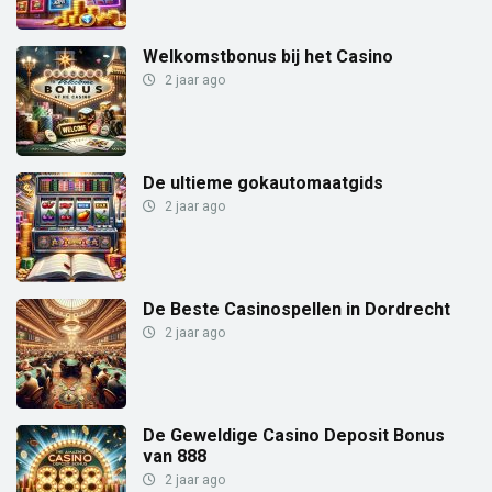
Welkomstbonus bij het Casino
2 jaar ago
De ultieme gokautomaatgids
2 jaar ago
De Beste Casinospellen in Dordrecht
2 jaar ago
De Geweldige Casino Deposit Bonus
van 888
2 jaar ago