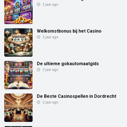
2 jaar ago
Welkomstbonus bij het Casino
2 jaar ago
De ultieme gokautomaatgids
2 jaar ago
De Beste Casinospellen in Dordrecht
2 jaar ago