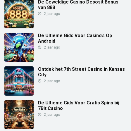
De Geweldige Casino Deposit Bonus
van 888
2 jaar ago
De Ultieme Gids Voor Casino’s Op
Android
2 jaar ago
Ontdek het 7th Street Casino in Kansas
City
2 jaar ago
De Ultieme Gids Voor Gratis Spins bij
7Bit Casino
2 jaar ago