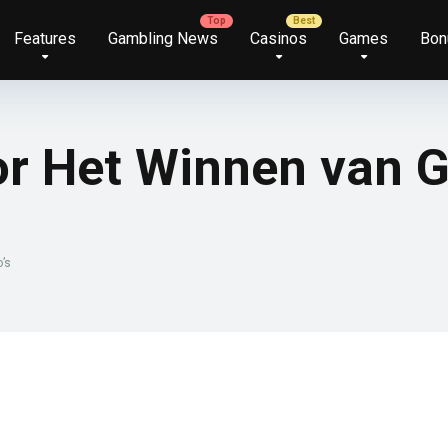
Features
Gambling News
Casinos
Games
Bon
r Het Winnen van G
’s