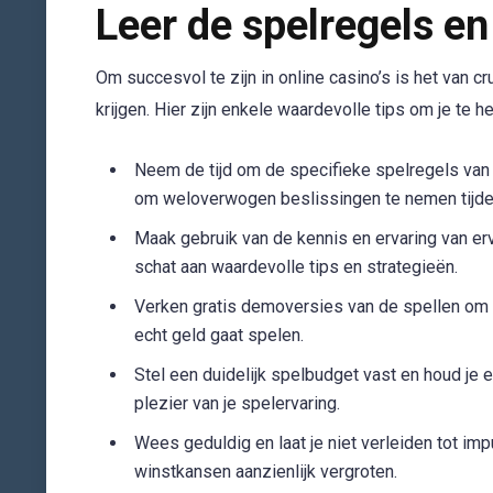
Leer de spelregels e
Om succesvol te zijn in online casino’s is het van 
krijgen. Hier zijn enkele waardevolle tips om je te 
Neem de tijd om de specifieke spelregels van de
om weloverwogen beslissingen te nemen tijde
Maak gebruik van de kennis en ervaring van e
schat aan waardevolle tips en strategieën.
Verken gratis demoversies van de spellen om d
echt geld gaat spelen.
Stel een duidelijk spelbudget vast en houd je 
plezier van je spelervaring.
Wees geduldig en laat je niet verleiden tot im
winstkansen aanzienlijk vergroten.