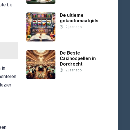
te bij
De ultieme
gokautomaatgids
2 jaar ago
De Beste
Casinospellen in
Dordrecht
 in
2 jaar ago
menteren
lezier
 een