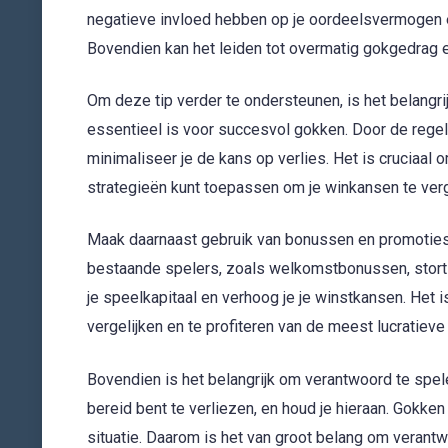
negatieve invloed hebben op je oordeelsvermogen en
Bovendien kan het leiden tot overmatig gokgedrag 
Om deze tip verder te ondersteunen, is het belangri
essentieel is voor succesvol gokken. Door de regel
minimaliseer je de kans op verlies. Het is cruciaal 
strategieën kunt toepassen om je winkansen te verg
Maak daarnaast gebruik van bonussen en promoties.
bestaande spelers, zoals welkomstbonussen, storti
je speelkapitaal en verhoog je je winstkansen. Het 
vergelijken en te profiteren van de meest lucratiev
Bovendien is het belangrijk om verantwoord te spelen
bereid bent te verliezen, en houd je hieraan. Gokke
situatie. Daarom is het van groot belang om verant