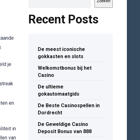
Zoeken
Recent Posts
staande
:
De meest iconische
gokkasten en slots
eld je
Welkomstbonus bij het
Casino
 streak
De ultieme
gokautomaatgids
sten en
De Beste Casinospellen in
Dordrecht
De Geweldige Casino
iteit in
Deposit Bonus van 888
llen van