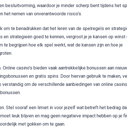
 besluitvorming, waardoor je minder scherp bent tijdens het sp
en het nemen van onverantwoorde risico’s.
jk om te benadrukken dat het leren van de spelregels en strateg
s en strategieën goed te kennen, vergroot je je kansen op winst
om te begrijpen hoe elk spel werkt, wat de kansen zijn en hoe je
roten.
 Online casino’s bieden vaak aantrekkelijke bonussen aan nieu
ngsbonussen en gratis spins. Door hiervan gebruik te maken, ve
is verstandig om de verschillende aanbiedingen van online casino
e bonussen.
. Stel vooraf een limiet in voor jezelf wat betreft het bedrag dat
n moet leuk blijven en mag geen negatieve impact hebben op je fi
woordelijk met gokken om te gaan.