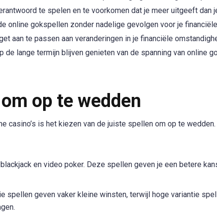
verantwoord te spelen en te voorkomen dat je meer uitgeeft dan je
de online gokspellen zonder nadelige gevolgen voor je financiële 
udget aan te passen aan veranderingen in je financiële omstandigh
 op de lange termijn blijven genieten van de spanning van online 
n om op te wedden
ine casino’s is het kiezen van de juiste spellen om op te wedden. 
 blackjack en video poker. Deze spellen geven je een betere kan
tie spellen geven vaker kleine winsten, terwijl hoge variantie spel
agen.