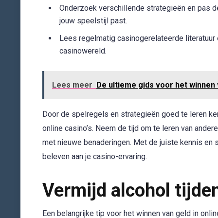
Onderzoek verschillende strategieën en pas de
jouw speelstijl past.
Lees regelmatig casinogerelateerde literatuur 
casinowereld.
Lees meer
De ultieme gids voor het winnen 
Door de spelregels en strategieën goed te leren ken
online casino’s. Neem de tijd om te leren van ander
met nieuwe benaderingen. Met de juiste kennis en st
beleven aan je casino-ervaring.
Vermijd alcohol tijde
Een belangrijke tip voor het winnen van geld in onli