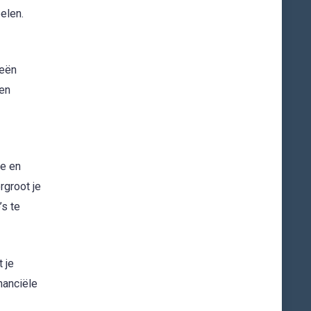
elen.
ieën
 en
we en
rgroot je
’s te
 je
nanciële