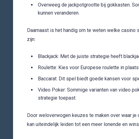
Overweeg de jackpotgrootte bij gokkasten. S
kunnen veranderen.
Daarnaast is het handig om te weten welke casino 
zijn:
Blackjack: Met de juiste strategie heeft blackj
Roulette: Kies voor Europese roulette in plaa
Baccarat: Dit spel biedt goede kansen voor spel
Video Poker: Sommige varianten van video pok
strategie toepast.
Door weloverwogen keuzes te maken over waar je op 
kan uiteindelijk leiden tot een meer lonende en win