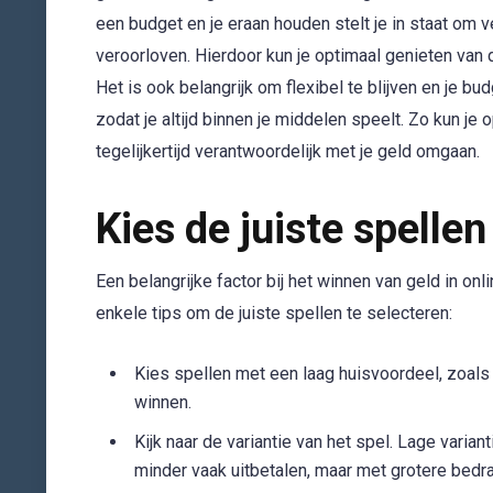
een budget en je eraan houden stelt je in staat om 
veroorloven. Hierdoor kun je optimaal genieten van 
Het is ook belangrijk om flexibel te blijven en je b
zodat je altijd binnen je middelen speelt. Zo kun je
tegelijkertijd verantwoordelijk met je geld omgaan.
Kies de juiste spelle
Een belangrijke factor bij het winnen van geld in onl
enkele tips om de juiste spellen te selecteren:
Kies spellen met een laag huisvoordeel, zoals
winnen.
Kijk naar de variantie van het spel. Lage varian
minder vaak uitbetalen, maar met grotere bedr