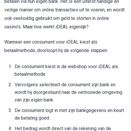
betalen via hun eigen bank. Het is een uiterst handige en
veilige manier om online transacties uit te voeren, en wordt
ook veelvuldig gebruikt om geld te storten in online
casino’s. Maar hoe werkt iDEAL eigenlijk?
Wanneer een consument voor iDEAL kiest als
betaalmethode, doorloopt hij de volgende stappen:
De consument kiest in de webshop voor iDEAL als
betaalmethode.
Vervolgens selecteert de consument zijn bank en
wordt hij doorgestuurd naar de vertrouwde omgeving
van zijn eigen bank.
De consument logt in met zijn bankgegevens en keurt
de betaling goed.
Het bedrag wordt direct van de rekening van de