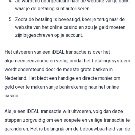
Je wordt nu doorgestuurd naar de website van je bank
waar je de betaling kunt autoriseren.
Zodra de betaling is bevestigd, keer je terug naar de
website van het online casino en zou je geld moeten
zijn bijgeschreven op je account.
Het uitvoeren van een iDEAL transactie is over het
algemeen eenvoudig en veilig, omdat het betalingssysteem
wordt ondersteund door de meeste grote banken in
Nederland. Het biedt een handige en directe manier om
geld over te maken van je bankrekening naar het online
casino.
Als je een iDEAL transactie wilt uitvoeren, volg dan deze
stappen zorgvuldig om een soepele en veilige transactie te
garanderen. Het is belangrijk om de betrouwbaarheid van de