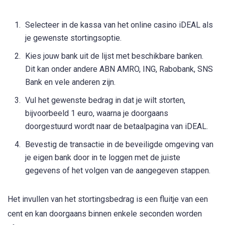
Selecteer in de kassa van het online casino iDEAL als
je gewenste stortingsoptie.
Kies jouw bank uit de lijst met beschikbare banken.
Dit kan onder andere ABN AMRO, ING, Rabobank, SNS
Bank en vele anderen zijn.
Vul het gewenste bedrag in dat je wilt storten,
bijvoorbeeld 1 euro, waarna je doorgaans
doorgestuurd wordt naar de betaalpagina van iDEAL.
Bevestig de transactie in de beveiligde omgeving van
je eigen bank door in te loggen met de juiste
gegevens of het volgen van de aangegeven stappen.
Het invullen van het stortingsbedrag is een fluitje van een
cent en kan doorgaans binnen enkele seconden worden