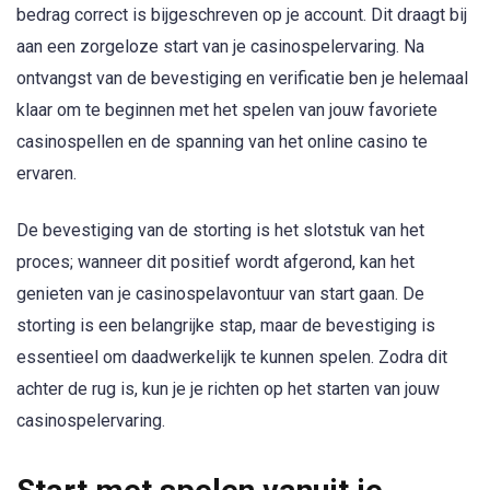
bedrag correct is bijgeschreven op je account. Dit draagt bij
aan een zorgeloze start van je casinospelervaring. Na
ontvangst van de bevestiging en verificatie ben je helemaal
klaar om te beginnen met het spelen van jouw favoriete
casinospellen en de spanning van het online casino te
ervaren.
De bevestiging van de storting is het slotstuk van het
proces; wanneer dit positief wordt afgerond, kan het
genieten van je casinospelavontuur van start gaan. De
storting is een belangrijke stap, maar de bevestiging is
essentieel om daadwerkelijk te kunnen spelen. Zodra dit
achter de rug is, kun je je richten op het starten van jouw
casinospelervaring.