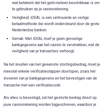
wat betekent dat het geld meteen beschikbaar is om
te gebruiken op je casinorekening.
Veiligheid: iDEAL is een vertrouwde en veilige
betaalmethode die wordt ondersteund door de grote
Nederlandse banken.
Gemak: Met iDEAL hoef je geen gevoelige
bankgegevens aan het casino te verstrekken, wat de
veiligheid van je transacties verhoogt.
Na het invullen van het gewenste stortingsbedrag, moet je
meestal enkele verificatiestappen doorlopen, zoals het
invoeren van je bankgegevens en het bevestigen van de
transactie met een verificatiecode.
Als alles is bevestigd, zal het gestorte bedrag direct op
jouw casinorekening worden bijgeschreven, waardoor je