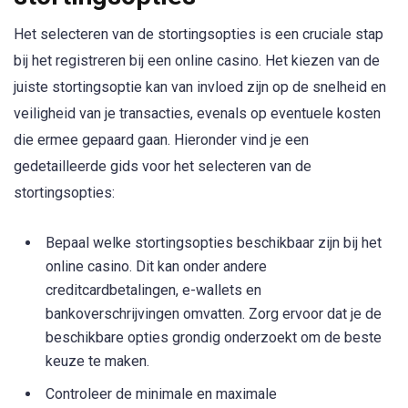
Het selecteren van de stortingsopties is een cruciale stap
bij het registreren bij een online casino. Het kiezen van de
juiste stortingsoptie kan van invloed zijn op de snelheid en
veiligheid van je transacties, evenals op eventuele kosten
die ermee gepaard gaan. Hieronder vind je een
gedetailleerde gids voor het selecteren van de
stortingsopties:
Bepaal welke stortingsopties beschikbaar zijn bij het
online casino. Dit kan onder andere
creditcardbetalingen, e-wallets en
bankoverschrijvingen omvatten. Zorg ervoor dat je de
beschikbare opties grondig onderzoekt om de beste
keuze te maken.
Controleer de minimale en maximale