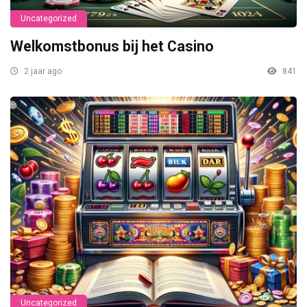
Uncategorized
Welkomstbonus bij het Casino
2 jaar ago
841
Uncategorized