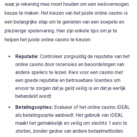
waar je rekening mee moet houden om een weloverwogen
keuze te maken. Het kiezen van het juiste online casino is
een belangrijke stap om te genieten van een soepele en
plezierige spelervaring. Hier zijn enkele tips om je te
helpen het juiste online casino te kiezen:
Reputatie:
Controleer zorgvuldig de reputatie van het
online casino door recensies en beoordelingen van
andere spelers te lezen. Kies voor een casino met
een goede reputatie en betrouwbare licenties om
ervoor te zorgen dat je geld veilig is en dat je eerlijk
behandeld wordt.
Betalingsopties:
Evalueer of het online casino iDEAL
als betalingsoptie aanbiedt. Het gebruik van iDEAL
maakt het gemakkelijk en veilig om slechts 1 euro te
storten, zonder gedoe van andere betaalmethoden.