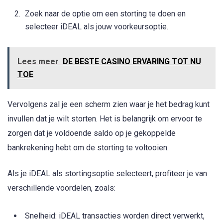
Zoek naar de optie om een storting te doen en
selecteer iDEAL als jouw voorkeursoptie.
Lees meer
DE BESTE CASINO ERVARING TOT NU
TOE
Vervolgens zal je een scherm zien waar je het bedrag kunt
invullen dat je wilt storten. Het is belangrijk om ervoor te
zorgen dat je voldoende saldo op je gekoppelde
bankrekening hebt om de storting te voltooien.
Als je iDEAL als stortingsoptie selecteert, profiteer je van
verschillende voordelen, zoals:
Snelheid: iDEAL transacties worden direct verwerkt,