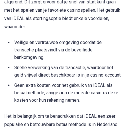
afgerond. Dit zorgt ervoor dat je snel van start kunt gaan
met het spelen van je favoriete casinospellen. Het gebruik
van iDEAL als stortingsoptie biedt enkele voordelen,
waaronder:
Veilige en vertrouwde omgeving doordat de
transactie plaatsvindt via de beveiligde
bankomgeving.
Snelle verwerking van de transactie, waardoor het
geld vrijwel direct beschikbaar is in je casino-account.
Geen extra kosten voor het gebruik van iDEAL als
betaalmethode, aangezien de meeste casino’s deze
kosten voor hun rekening nemen.
Het is belangrijk om te benadrukken dat iDEAL een zeer
populaire en betrouwbare betaalmethode is in Nederland.