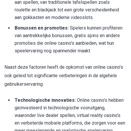
aan spellen, van traditionele tafelspellen zoals
roulette en blackjack tot een grote verscheidenheid
aan gokkasten en moderne videoslots.
Bonussen en promoties:
Spelers kunnen profiteren
van aantrekkelijke bonussen, gratis spins en andere
promoties die online casino’s aanbieden, wat hun
speelervaring nog spannender maakt.
Naast deze factoren heeft de opkomst van online casino’s
ook geleid tot significante verbeteringen in de algehele
gebruikerservaring:
Technologische innovaties:
Online casino’s hebben
geïnvesteerd in technologische vooruitgang,
waaronder live dealer spellen, virtual reality casino’s
en verbeterde mobiele platforms, die zorgen voor een
meer meeslepende en realistische spelervaring.