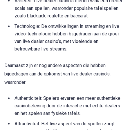
Variëteit: Live dealer casino’s bieden vaak een breder
scala aan spellen, waaronder populaire tafelspellen
zoals blackjack, roulette en baccarat.
Technologie: De ontwikkelingen in streaming en live
video-technologie hebben bijgedragen aan de groei
van live dealer casino’s, met vloeiende en
betrouwbare live streams.
Daarnaast zijn er nog andere aspecten die hebben
bijgedragen aan de opkomst van live dealer casino’s,
waaronder:
Authenticiteit: Spelers ervaren een meer authentieke
casinobeleving door de interactie met echte dealers
en het spelen aan fysieke tafels.
Attractiviteit: Het live aspect van de spellen zorgt