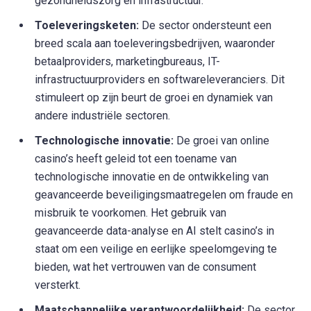
gezondheidszorg en infrastructuur.
Toeleveringsketen:
De sector ondersteunt een
breed scala aan toeleveringsbedrijven, waaronder
betaalproviders, marketingbureaus, IT-
infrastructuurproviders en softwareleveranciers. Dit
stimuleert op zijn beurt de groei en dynamiek van
andere industriële sectoren.
Technologische innovatie:
De groei van online
casino’s heeft geleid tot een toename van
technologische innovatie en de ontwikkeling van
geavanceerde beveiligingsmaatregelen om fraude en
misbruik te voorkomen. Het gebruik van
geavanceerde data-analyse en AI stelt casino’s in
staat om een veilige en eerlijke speelomgeving te
bieden, wat het vertrouwen van de consument
versterkt.
Maatschappelijke verantwoordelijkheid:
De sector