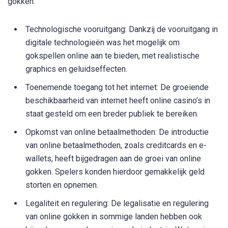
gokken:
Technologische vooruitgang: Dankzij de vooruitgang in
digitale technologieën was het mogelijk om
gokspellen online aan te bieden, met realistische
graphics en geluidseffecten.
Toenemende toegang tot het internet: De groeiende
beschikbaarheid van internet heeft online casino’s in
staat gesteld om een breder publiek te bereiken.
Opkomst van online betaalmethoden: De introductie
van online betaalmethoden, zoals creditcards en e-
wallets, heeft bijgedragen aan de groei van online
gokken. Spelers konden hierdoor gemakkelijk geld
storten en opnemen.
Legaliteit en regulering: De legalisatie en regulering
van online gokken in sommige landen hebben ook