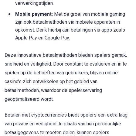
verwerkingstijden.
Mobile payment:
Met de groei van mobiele gaming
zijn ook betaalmethoden via mobiele apparaten in
opkomst. Denk hierbij aan betalingen via apps zoals
Apple Pay en Google Pay.
Deze innovatieve betaalmethoden bieden spelers gemak,
snelheid en veiligheid. Door constant te evalueren en in te
spelen op de behoeften van gebruikers, blijven online
casino’s zich ontwikkelen op het gebied van
betaalmethoden, waardoor de spelerservaring
geoptimaliseerd wordt.
Betalen met cryptocurrencies biedt spelers een extra laag
van privacy en veiligheid. In plaats van hun persoonlijke
betaalgegevens te moeten delen, kunnen spelers