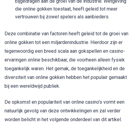
bijgedragen aan de groei van de industrie. Wetgeving
die online gokken toestaat, heeft geleid tot meer
vertrouwen bij zowel spelers als aanbieders.
Deze combinatie van factoren heeft geleid tot de groei van
online gokken tot een miljardenindustrie. Hierdoor zijn er
tegenwoordig een breed scala aan gokspellen en casino-
ervaringen online beschikbaar, die voorheen alleen fysiek
toegankelijk waren. Het gemak, de toegankelijkheid en de
diversiteit van online gokken hebben het populair gemaakt
bij een wereldwijd publiek.
De opkomst en populariteit van online casino’s vormt een
natuurlijk gevolg van deze ontwikkelingen en zal verder
worden belicht in het volgende onderdeel van dit artikel.