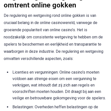
omtrent online gokken
De regulering en wetgeving rond online gokken is van
cruciaal belang in de online casinowereld, vanwege de
groeiende populariteit van online casino’s. Het is
noodzakelijk om consistente wetgeving te hebben om de
spelers te beschermen en eerlijkheid en transparantie te
waarborgen in deze industrie. De regulering en wetgeving
omvatten verschillende aspecten, zoals:
Licenties en vergunningen: Online casino’s moeten
voldoen aan strenge eisen om een vergunning te
verkrijgen, wat inhoudt dat zij zich aan regels en
voorschriften moeten houden. Dit draagt bij aan een
veilige en betrouwbare gokomgeving voor de spelers.
Belastingen: Overheden heffen belastingen op de