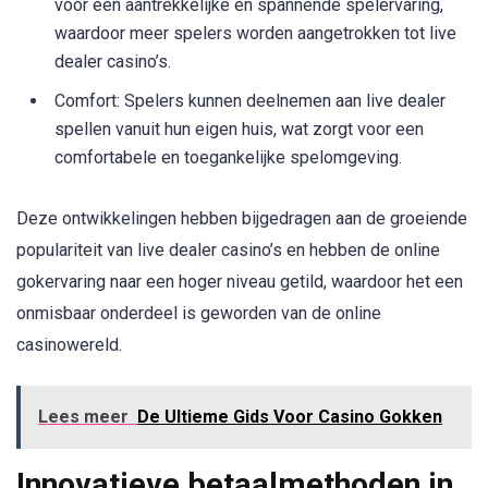
voor een aantrekkelijke en spannende spelervaring,
waardoor meer spelers worden aangetrokken tot live
dealer casino’s.
Comfort: Spelers kunnen deelnemen aan live dealer
spellen vanuit hun eigen huis, wat zorgt voor een
comfortabele en toegankelijke spelomgeving.
Deze ontwikkelingen hebben bijgedragen aan de groeiende
populariteit van live dealer casino’s en hebben de online
gokervaring naar een hoger niveau getild, waardoor het een
onmisbaar onderdeel is geworden van de online
casinowereld.
Lees meer
De Ultieme Gids Voor Casino Gokken
Innovatieve betaalmethoden in