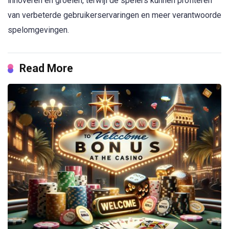
innoveren en groeien, terwijl de spelers kunnen profiteren
van verbeterde gebruikerservaringen en meer verantwoorde
spelomgevingen.
Read More