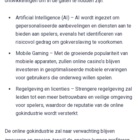
ontwikkelingen om in de gaten te houden zijn:
Artificial Intelligence (AI) – AI wordt ingezet om
gepersonaliseerde aanbevelingen en diensten aan te
bieden aan spelers, evenals het identificeren van
risicovol gedrag om gokverslaving te voorkomen.
Mobile Gaming – Met de groeiende populariteit van
mobiele apparaten, zullen online casino’s blijven
investeren in geoptimaliseerde mobiele ervaringen
voor gebruikers die onderweg willen spelen.
Regelgeving en licenties – Strengere regelgeving zal
leiden tot een meer betrouwbare en veilige omgeving
voor spelers, waardoor de reputatie van de online
gokindustrie wordt versterkt.
De online gokindustrie zal naar verwachting blijven