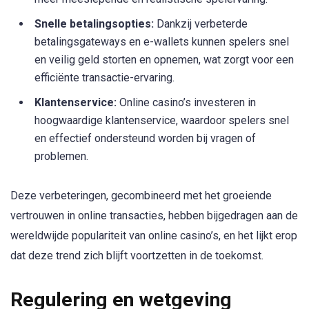
Snelle betalingsopties:
Dankzij verbeterde
betalingsgateways en e-wallets kunnen spelers snel
en veilig geld storten en opnemen, wat zorgt voor een
efficiënte transactie-ervaring.
Klantenservice:
Online casino’s investeren in
hoogwaardige klantenservice, waardoor spelers snel
en effectief ondersteund worden bij vragen of
problemen.
Deze verbeteringen, gecombineerd met het groeiende
vertrouwen in online transacties, hebben bijgedragen aan de
wereldwijde populariteit van online casino’s, en het lijkt erop
dat deze trend zich blijft voortzetten in de toekomst.
Regulering en wetgeving