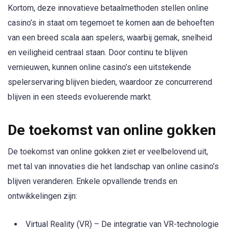
Kortom, deze innovatieve betaalmethoden stellen online
casino’s in staat om tegemoet te komen aan de behoeften
van een breed scala aan spelers, waarbij gemak, snelheid
en veiligheid centraal staan. Door continu te blijven
vernieuwen, kunnen online casino’s een uitstekende
spelerservaring blijven bieden, waardoor ze concurrerend
blijven in een steeds evoluerende markt.
De toekomst van online gokken
De toekomst van online gokken ziet er veelbelovend uit,
met tal van innovaties die het landschap van online casino’s
blijven veranderen. Enkele opvallende trends en
ontwikkelingen zijn:
Virtual Reality (VR) – De integratie van VR-technologie