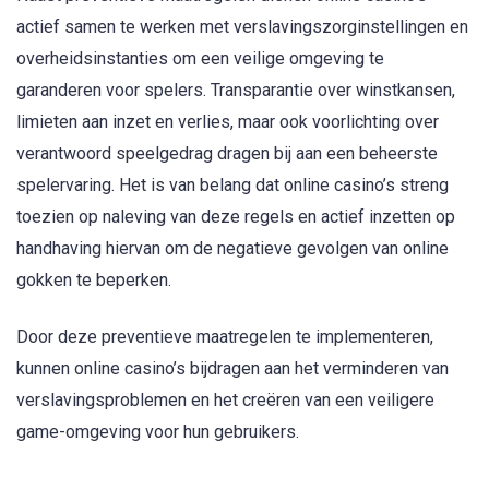
actief samen te werken met verslavingszorginstellingen en
overheidsinstanties om een veilige omgeving te
garanderen voor spelers. Transparantie over winstkansen,
limieten aan inzet en verlies, maar ook voorlichting over
verantwoord speelgedrag dragen bij aan een beheerste
spelervaring. Het is van belang dat online casino’s streng
toezien op naleving van deze regels en actief inzetten op
handhaving hiervan om de negatieve gevolgen van online
gokken te beperken.
Door deze preventieve maatregelen te implementeren,
kunnen online casino’s bijdragen aan het verminderen van
verslavingsproblemen en het creëren van een veiligere
game-omgeving voor hun gebruikers.