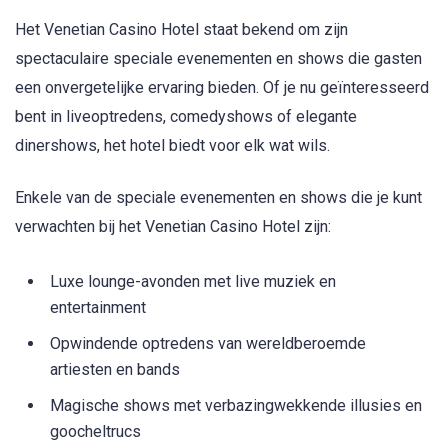
Het Venetian Casino Hotel staat bekend om zijn
spectaculaire speciale evenementen en shows die gasten
een onvergetelijke ervaring bieden. Of je nu geïnteresseerd
bent in liveoptredens, comedyshows of elegante
dinershows, het hotel biedt voor elk wat wils.
Enkele van de speciale evenementen en shows die je kunt
verwachten bij het Venetian Casino Hotel zijn:
Luxe lounge-avonden met live muziek en
entertainment
Opwindende optredens van wereldberoemde
artiesten en bands
Magische shows met verbazingwekkende illusies en
goocheltrucs