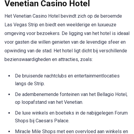
Venetian Casino Hotel
Het Venetian Casino Hotel bevindt zich op de beroemde
Las Vegas Strip en biedt een weelderige en luxueuze
omgeving voor bezoekers. De ligging van het hotel is ideaal
voor gasten die willen genieten van de levendige sfeer en
opwinding van de stad. Het hotel ligt dicht bij verschillende
bezienswaardigheden en attracties, zoals:
De bruisende nachtclubs en entertainmentlocaties
langs de Strip.
De adembenemende fonteinen van het Bellagio Hotel,
op loopafstand van het Venetian.
De luxe winkels en boetieks in de nabijgelegen Forum
Shops bij Caesars Palace.
Miracle Mile Shops met een overvloed aan winkels en