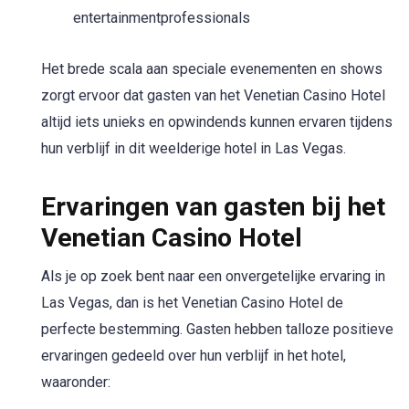
entertainmentprofessionals
Het brede scala aan speciale evenementen en shows
zorgt ervoor dat gasten van het Venetian Casino Hotel
altijd iets unieks en opwindends kunnen ervaren tijdens
hun verblijf in dit weelderige hotel in Las Vegas.
Ervaringen van gasten bij het
Venetian Casino Hotel
Als je op zoek bent naar een onvergetelijke ervaring in
Las Vegas, dan is het Venetian Casino Hotel de
perfecte bestemming. Gasten hebben talloze positieve
ervaringen gedeeld over hun verblijf in het hotel,
waaronder: