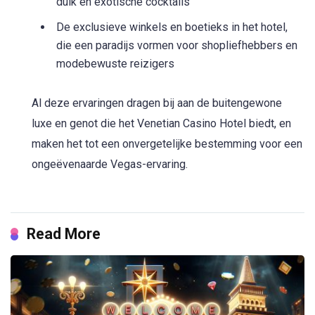
duik en exotische cocktails
De exclusieve winkels en boetieks in het hotel,
die een paradijs vormen voor shopliefhebbers en
modebewuste reizigers
Al deze ervaringen dragen bij aan de buitengewone
luxe en genot die het Venetian Casino Hotel biedt, en
maken het tot een onvergetelijke bestemming voor een
ongeëvenaarde Vegas-ervaring.
Read More