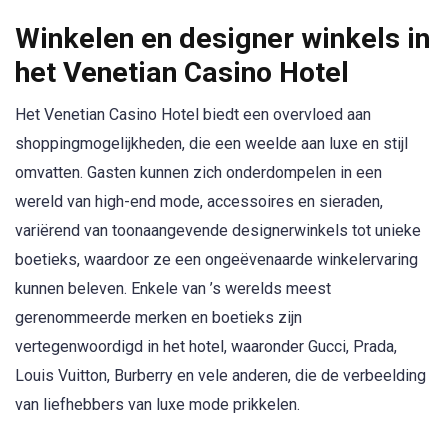
Winkelen en designer winkels in
het Venetian Casino Hotel
Het Venetian Casino Hotel biedt een overvloed aan
shoppingmogelijkheden, die een weelde aan luxe en stijl
omvatten. Gasten kunnen zich onderdompelen in een
wereld van high-end mode, accessoires en sieraden,
variërend van toonaangevende designerwinkels tot unieke
boetieks, waardoor ze een ongeëvenaarde winkelervaring
kunnen beleven. Enkele van ’s werelds meest
gerenommeerde merken en boetieks zijn
vertegenwoordigd in het hotel, waaronder Gucci, Prada,
Louis Vuitton, Burberry en vele anderen, die de verbeelding
van liefhebbers van luxe mode prikkelen.