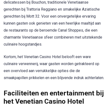
delicatessen bij Bouchon, traditionele Venetiaanse
gerechten bij Trattoria Reggiano en smakelijke Aziatische
gerechten bij Mott 32. Voor een onvergetelijke ervaring
kunnen gasten ook genieten van een heerlijke maaltijd aan
de restaurants op de beroemde Canal Shoppes, die een
charmante Venetiaanse sfeer combineren met uitstekende
culinaire hoogstandjes.
Kortom, het Venetian Casino Hotel belooft een ware
culinaire verwennerij, waar gasten worden getrakteerd op
een overvloed aan verrukkelijke opties die de
smaakpapillen prikkelen en een blijvende indruk achterlaten.
Faciliteiten en entertainment bij
het Venetian Casino Hotel