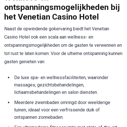
ontspanningsmogelijkheden bij
het Venetian Casino Hotel
Naast de opwindende gokervaring biedt het Venetian
Casino Hotel ook een scala aan wellness- en
ontspanningsmogelijkheden om de gasten te verwennen en
tot rust te laten komen. Voor de ultieme ontspanning kunnen
gasten genieten van:
De luxe spa- en wellnessfaciliteiten, waaronder
massages, gezichtsbehandelingen,
lichaamsbehandelingen en salon diensten.
Meerdere zwembaden omringd door weelderige
tuinen, ideaal voor een verfrissende duik of
ontspannen zonnebaden.