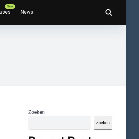
uses
News
Zoeken
Zoeken