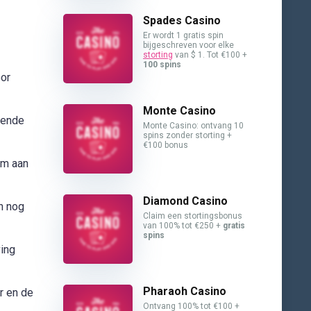
Spades Casino
Er wordt 1 gratis spin
bijgeschreven voor elke
storting
van $ 1. Tot €100 +
100 spins
oor
Monte Casino
iende
Monte Casino: ontvang 10
spins zonder storting +
€100 bonus
om aan
Diamond Casino
n nog
Claim een ​​stortingsbonus
van 100% tot €250 +
gratis
spins
ving
Pharaoh Casino
r en de
Ontvang 100% tot €100 +