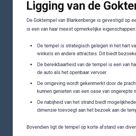
Ligging van de Gokt
De Goktempel van Blankenberge is gevestigd op een
is een van haar meest opmerkelijke eigenschappen:
De tempel is strategisch gelegen in het hart 
winkels en andere attracties. Dit biedt bezoek
De bereikbaarheid van de tempel is een van h
de auto als het openbaar vervoer.
De omgeving wordt gekenmerkt door de prachti
kunnen genieten van een oase van ongerepte n
De nabijheid van het strand biedt mogelijkhede
dimensie toevoegt aan het bezoek aan de tem
Bovendien ligt de tempel op korte afstand van dive