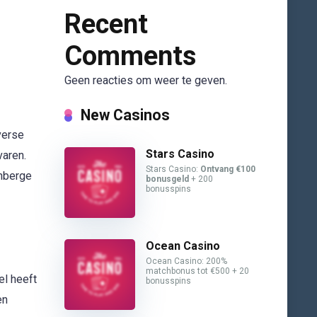
Recent
Comments
Geen reacties om weer te geven.
New Casinos
verse
Stars Casino
varen.
Stars Casino:
Ontvang €100
enberge
bonusgeld
+ 200
bonusspins
Ocean Casino
Ocean Casino: 200%
matchbonus tot €500 + 20
el heeft
bonusspins
en