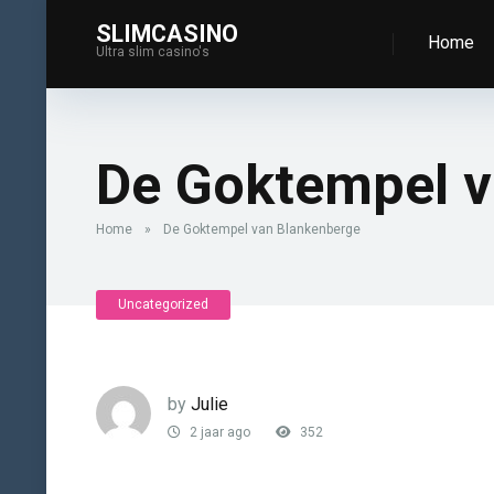
SLIMCASINO
Home
Ultra slim casino's
De Goktempel v
Home
»
De Goktempel van Blankenberge
Uncategorized
by
Julie
2 jaar ago
352