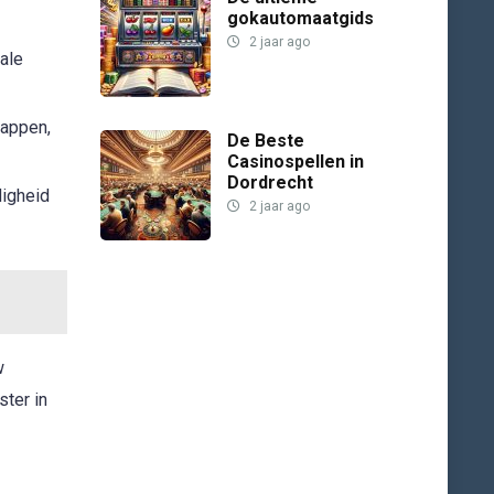
gokautomaatgids
2 jaar ago
ale
rappen,
De Beste
Casinospellen in
Dordrecht
igheid
2 jaar ago
w
ster in