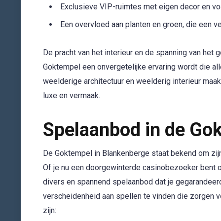
Exclusieve VIP-ruimtes met eigen decor en v
Een overvloed aan planten en groen, die een ve
De pracht van het interieur en de spanning van he
Goktempel een onvergetelijke ervaring wordt die alle
weelderige architectuur en weelderig interieur maa
luxe en vermaak.
Spelaanbod in de Go
De Goktempel in Blankenberge staat bekend om zijn
Of je nu een doorgewinterde casinobezoeker bent 
divers en spannend spelaanbod dat je gegarandeerd
verscheidenheid aan spellen te vinden die zorgen v
zijn: