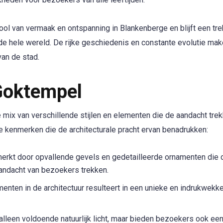
ol van vermaak en ontspanning in Blankenberge en blijft een tre
de hele wereld. De rijke geschiedenis en constante evolutie mak
van de stad.
 Goktempel
 mix van verschillende stijlen en elementen die de aandacht tre
 kenmerken die de architecturale pracht ervan benadrukken:
erkt door opvallende gevels en gedetailleerde ornamenten die 
andacht van bezoekers trekken.
nten in de architectuur resulteert in een unieke en indrukwekk
lleen voldoende natuurlijk licht, maar bieden bezoekers ook ee