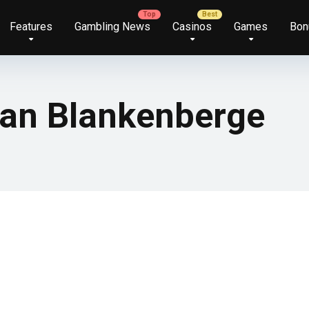
Features
Gambling News
Casinos
Games
Bon
an Blankenberge