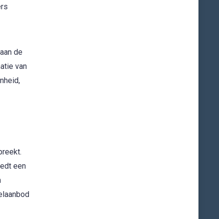
ers
 aan de
atie van
nheid,
preekt.
iedt een
n
pelaanbod