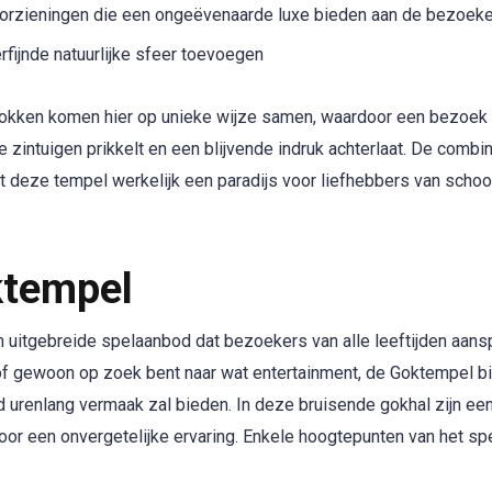
oorzieningen die een ongeëvenaarde luxe bieden aan de bezoek
rfijnde natuurlijke sfeer toevoegen
t gokken komen hier op unieke wijze samen, waardoor een bezoek
 zintuigen prikkelt en een blijvende indruk achterlaat. De combin
kt deze tempel werkelijk een paradijs voor liefhebbers van schoo
ktempel
 uitgebreide spelaanbod dat bezoekers van alle leeftijden aans
of gewoon op zoek bent naar wat entertainment, de Goktempel b
 urenlang vermaak zal bieden. In deze bruisende gokhal zijn ee
oor een onvergetelijke ervaring. Enkele hoogtepunten van het s