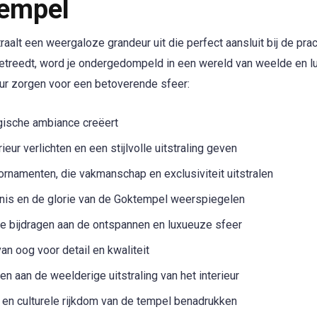
tempel
aalt een weergaloze grandeur uit die perfect aansluit bij de pra
 betreedt, word je ondergedompeld in een wereld van weelde en l
eur zorgen voor een betoverende sfeer:
agische ambiance creëert
ieur verlichten en een stijlvolle uitstraling geven
ornamenten, die vakmanschap en exclusiviteit uitstralen
nis en de glorie van de Goktempel weerspiegelen
ie bijdragen aan de ontspannen en luxueuze sfeer
an oog voor detail en kwaliteit
en aan de weelderige uitstraling van het interieur
 en culturele rijkdom van de tempel benadrukken