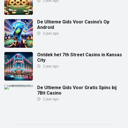
2 jaar ago
De Ultieme Gids Voor Casino’s Op
Android
2 jaar ago
Ontdek het 7th Street Casino in Kansas
City
2 jaar ago
De Ultieme Gids Voor Gratis Spins bij
7Bit Casino
2 jaar ago