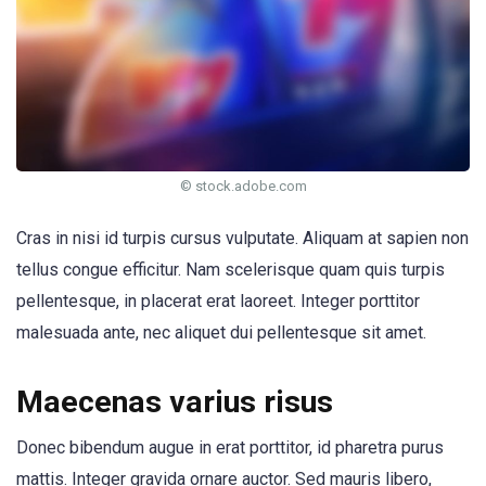
© stock.adobe.com
Cras in nisi id turpis cursus vulputate. Aliquam at sapien non
tellus congue efficitur. Nam scelerisque quam quis turpis
pellentesque, in placerat erat laoreet. Integer porttitor
malesuada ante, nec aliquet dui pellentesque sit amet.
Maecenas varius risus
Donec bibendum augue in erat porttitor, id pharetra purus
mattis. Integer gravida ornare auctor. Sed mauris libero,