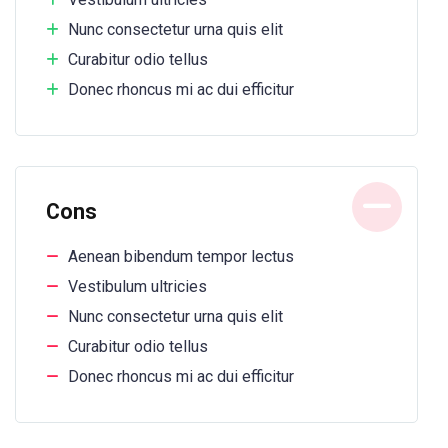
Nunc consectetur urna quis elit
Curabitur odio tellus
Donec rhoncus mi ac dui efficitur
Cons
Aenean bibendum tempor lectus
Vestibulum ultricies
Nunc consectetur urna quis elit
Curabitur odio tellus
Donec rhoncus mi ac dui efficitur