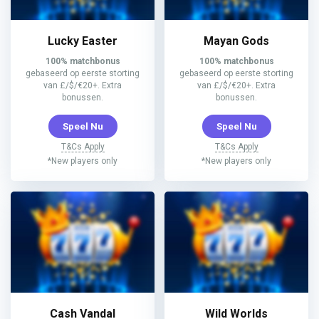
Lucky Easter
Mayan Gods
100% matchbonus
100% matchbonus
gebaseerd op eerste storting
gebaseerd op eerste storting
van £/$/€20+. Extra
van £/$/€20+. Extra
bonussen.
bonussen.
Speel Nu
Speel Nu
T&Cs Apply
T&Cs Apply
*New players only
*New players only
Cash Vandal
Wild Worlds