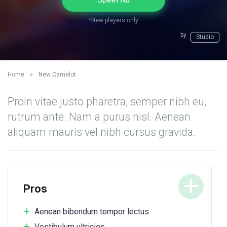
*New players only
by
Studio
Home
»
New Camelot
Proin vitae justo pharetra, semper nibh eu,
rutrum ante. Nam a purus nisl. Aenean
aliquam mauris vel nibh cursus gravida.
Pros
Aenean bibendum tempor lectus
Vestibulum ultricies